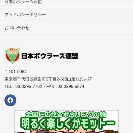
連絡先：日本ボウラーズ連盟（NBF）
：03-3295-7702
日本ボウラーズ連盟
各会場へのボールの持ち込みはボールバッグ2個以内及びボール
プライバシーポリシー
6個以内に制限いたします。
お問い合わせ
競技中のボールの損傷については一切の責任を負いません。
大会中の貴重品、所持品の管理は各自でお願いします。
盗難等のトラブルが発生しても一切の責任は負いません。
会場への宅配便の利用は、開催センターに保管場所が無い為お
控えください。
〒101-0064
大会当日、宅配便の集荷はありません。
東京都千代田区猿楽町2丁目2-6畑山第1ビル 2F
宅配便を利用する場合、近くのコンビニや集配所への持込の
TEL : 03-3295-7702・FAX : 03-3295-5874
上、各自で対応をお願いします。
駐車場の利用時間、利用料金は会場ごとに異なります。
各店舗のホームページ等でご確認ください。収容台数には限り
があり、満車の場合は近隣の駐車場をご利用ください。
すべての会場で競技中は禁煙となります。