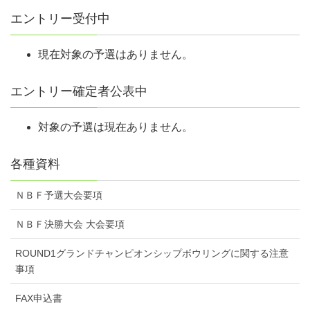
予選会の場合はさらに参加店舗名を記入してください。
エントリー受付中
会場ごとの申し込み状況はNBF公式サイト
（https://grandchamp.nbfgr.jp/）へ掲載しますので各自でご確認
現在対象の予選はありません。
ください。
予選会当日、会場に到着後、時間になりましたら受付の通過を
エントリー確定者公表中
お願いします。
受付において会員証（正会員・一時会員）を提示し、諸費用
対象の予選は現在ありません。
（参加費、一時会員費等）をお支払いください。
会員証の提示がない場合、正会員であっても一時会員登録費を
各種資料
徴収します。
受領した参加費、一時会員登録費はいかなる場合でも返金しま
ＮＢＦ予選大会要項
せん。
ＮＢＦ決勝大会 大会要項
また、自然災害等により大会を中止した場合、旅費、宿泊費の
補償もしません。
ROUND1グランドチャンピオンシップボウリングに関する注意
正会員は大会中、持ち込んだボールの『ボール検量証』を携帯
事項
してください。
FAX申込書
一時会員は予選・全国大会では検量を行いませんが、FINALへ