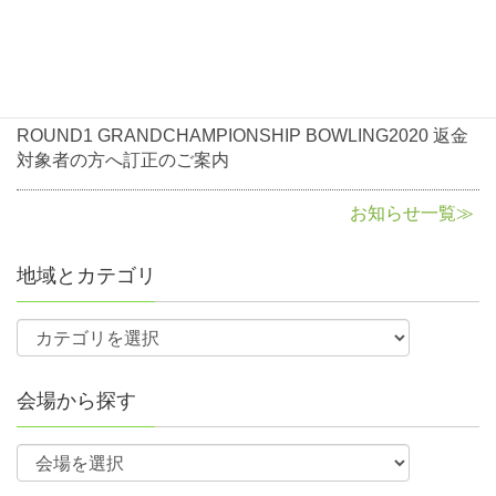
各予選大会の申込期限は大会2か月前から開始、1カ月前に締切
ROUND1 GRANDCHAMPIONSHIP BOWLING2020返金
となるので申込期限を厳守すること。
に関して
参加資格
期限前・期限後の申込は無効となります。
（一部予選会に例外がありますので各予選会ページで詳細をご
2020年8月3日
お知らせ
確認ください。）
NBF会員（一時会員含む）で各予選大会通過者
ROUND1 GRANDCHAMPIONSHIP BOWLING2020 返金
対象者の方へ訂正のご案内
各会場は定員になり次第、申込締切前でも締め切ります。
参加費
予選大会の各会場の参加人数は部門ごとの参加定員を設けてい
お知らせ一覧≫
ます。
申込締切後、部門毎の偏りがある場合には受入人数の調整を行
地域とカテゴリ
う場合がありますので、必ずホームページのチェックをお願い
します。
例）レギュラー部門参加定員30名、シニア部門参加定員15名に
対し、レギュラー部門37名、シニア部門10名の申し込みがあっ
た場合、レギュラー部門35名、シニア部門10名にて受入人数の
会場から探す
調整をします。
FAXにて申し込みの場合は予選会スケジュール表を確認の上、
間違いのないように大会番号を記入してください。オンライン