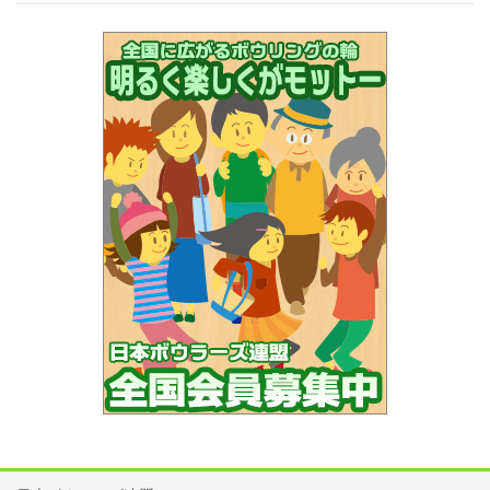
NBF代表として出場する選手は検量を行います。
大会参加者は、スポーツマンとして相応しい服装で来場・投球
してください。
正会員はユニフォームの背中にNBF〇〇（連盟名）と選手氏名
入りのものを着用し、NBFワッペンを胸につけてください。
予選会は部門にかかわらず参加者全員でのレーン抽選を行う予
定です。同一部門の選手と同BOXになるとは限りませんので、
あらかじめご了承ください。
レーン移動については会場の都合により行いませんので予めご
了承ください。
大会中、BOX内での飲食は禁止です。
申込後、参加を辞退される場合はどの大会でも必ず連絡をお願
いします。
大会専用ホームページのキャンセル・変更メールフォームか電
話にてご連絡をお願いいたします。