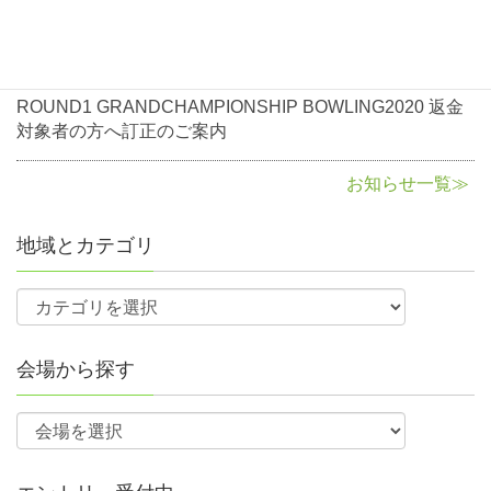
となるので申込期限を厳守すること。
に関して
参加資格
期限前・期限後の申込は無効となります。
（一部予選会に例外がありますので各予選会ページで詳細をご
2020年8月3日
お知らせ
確認ください。）
NBF会員（一時会員含む）で各予選大会通過者
ROUND1 GRANDCHAMPIONSHIP BOWLING2020 返金
対象者の方へ訂正のご案内
各会場は定員になり次第、申込締切前でも締め切ります。
参加費
予選大会の各会場の参加人数は部門ごとの参加定員を設けてい
お知らせ一覧≫
ます。
申込締切後、部門毎の偏りがある場合には受入人数の調整を行
地域とカテゴリ
う場合がありますので、必ずホームページのチェックをお願い
します。
例）レギュラー部門参加定員30名、シニア部門参加定員15名に
対し、レギュラー部門37名、シニア部門10名の申し込みがあっ
た場合、レギュラー部門35名、シニア部門10名にて受入人数の
会場から探す
調整をします。
FAXにて申し込みの場合は予選会スケジュール表を確認の上、
間違いのないように大会番号を記入してください。オンライン
予選会の場合はさらに参加店舗名を記入してください。