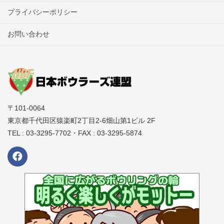
各会場へのボールの持ち込みはボールバッグ2個以内及びボール
プライバシーポリシー
6個以内に制限いたします。
お問い合わせ
競技中のボールの損傷については一切の責任を負いません。
大会中の貴重品、所持品の管理は各自でお願いします。
盗難等のトラブルが発生しても一切の責任は負いません。
会場への宅配便の利用は、開催センターに保管場所が無い為お
控えください。
〒101-0064
大会当日、宅配便の集荷はありません。
東京都千代田区猿楽町2丁目2-6畑山第1ビル 2F
宅配便を利用する場合、近くのコンビニや集配所への持込の
TEL : 03-3295-7702・FAX : 03-3295-5874
上、各自で対応をお願いします。
駐車場の利用時間、利用料金は会場ごとに異なります。
各店舗のホームページ等でご確認ください。収容台数には限り
があり、満車の場合は近隣の駐車場をご利用ください。
すべての会場で競技中は禁煙となります。
競技前後における喫煙は必ず指定の喫煙場所にてお願いしま