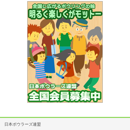
大会参加者は、スポーツマンとして相応しい服装で来場・投球
してください。
正会員はユニフォームの背中にNBF〇〇（連盟名）と選手氏名
入りのものを着用し、NBFワッペンを胸につけてください。
予選会は部門にかかわらず参加者全員でのレーン抽選を行う予
定です。同一部門の選手と同BOXになるとは限りませんので、
あらかじめご了承ください。
レーン移動については会場の都合により行いませんので予めご
了承ください。
大会中、BOX内での飲食は禁止です。
申込後、参加を辞退される場合はどの大会でも必ず連絡をお願
いします。
大会専用ホームページのキャンセル・変更メールフォームか電
話にてご連絡をお願いいたします。
連絡先：日本ボウラーズ連盟（NBF）
：03-3295-7702
日本ボウラーズ連盟