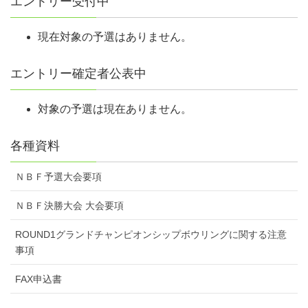
エントリー受付中
会場ごとの申し込み状況はNBF公式サイト
（https://grandchamp.nbfgr.jp/）へ掲載しますので各自でご確認
現在対象の予選はありません。
ください。
予選会当日、会場に到着後、時間になりましたら受付の通過を
エントリー確定者公表中
お願いします。
受付において会員証（正会員・一時会員）を提示し、諸費用
対象の予選は現在ありません。
（参加費、一時会員費等）をお支払いください。
会員証の提示がない場合、正会員であっても一時会員登録費を
各種資料
徴収します。
受領した参加費、一時会員登録費はいかなる場合でも返金しま
ＮＢＦ予選大会要項
せん。
ＮＢＦ決勝大会 大会要項
また、自然災害等により大会を中止した場合、旅費、宿泊費の
補償もしません。
ROUND1グランドチャンピオンシップボウリングに関する注意
正会員は大会中、持ち込んだボールの『ボール検量証』を携帯
事項
してください。
FAX申込書
一時会員は予選・全国大会では検量を行いませんが、FINALへ
NBF代表として出場する選手は検量を行います。