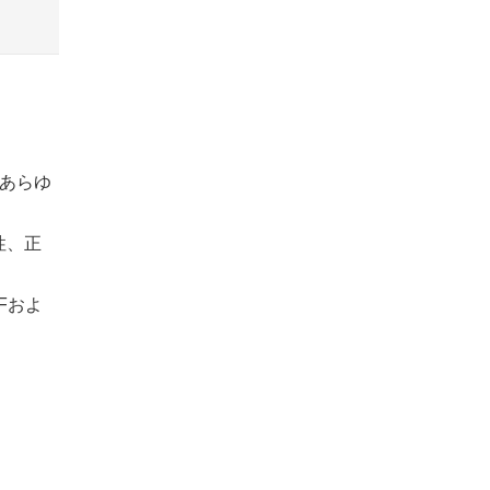
たあらゆ
性、正
Fおよ