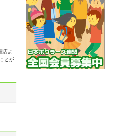
理店よ
ことが
。