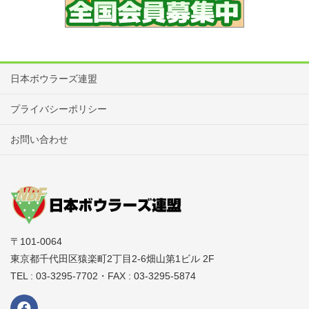
申込後、参加を辞退される場合はどの大会でも必ず連絡をお願
いします。
大会専用ホームページのキャンセル・変更メールフォームか電
話にてご連絡をお願いいたします。
連絡先：日本ボウラーズ連盟（NBF）
：03-3295-7702
日本ボウラーズ連盟
各会場へのボールの持ち込みはボールバッグ2個以内及びボール
プライバシーポリシー
6個以内に制限いたします。
お問い合わせ
競技中のボールの損傷については一切の責任を負いません。
大会中の貴重品、所持品の管理は各自でお願いします。
盗難等のトラブルが発生しても一切の責任は負いません。
会場への宅配便の利用は、開催センターに保管場所が無い為お
控えください。
〒101-0064
大会当日、宅配便の集荷はありません。
東京都千代田区猿楽町2丁目2-6畑山第1ビル 2F
宅配便を利用する場合、近くのコンビニや集配所への持込の
TEL : 03-3295-7702・FAX : 03-3295-5874
上、各自で対応をお願いします。