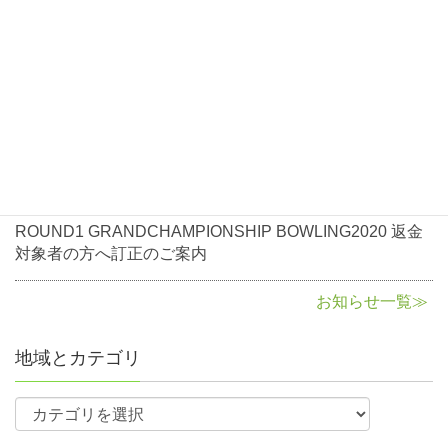
2021年1月7日
お知らせ
選手は、それ以降に資格を返上したとしても、一時会員登録す
ROUND1 GRANDCHAMPIONSHIP BOWLING2021大会
ROUND1南砂店（40L）
ることはできません。
開催について
〒136-0076
NBF決勝大会・FINALへの出場資格を得た後、NBF会員資格を
東京都江東区南砂6-7-15
喪失した場合、出場資格も喪失します。
：03-5617-6911
2020年10月5日
お知らせ
各予選大会の申込期限は大会2か月前から開始、1カ月前に締切
ROUND1 GRANDCHAMPIONSHIP BOWLING2020返金
となるので申込期限を厳守すること。
に関して
参加資格
期限前・期限後の申込は無効となります。
（一部予選会に例外がありますので各予選会ページで詳細をご
2020年8月3日
お知らせ
確認ください。）
NBF会員（一時会員含む）で各予選大会通過者
ROUND1 GRANDCHAMPIONSHIP BOWLING2020 返金
対象者の方へ訂正のご案内
各会場は定員になり次第、申込締切前でも締め切ります。
参加費
予選大会の各会場の参加人数は部門ごとの参加定員を設けてい
お知らせ一覧≫
ます。
申込締切後、部門毎の偏りがある場合には受入人数の調整を行
地域とカテゴリ
う場合がありますので、必ずホームページのチェックをお願い
します。
例）レギュラー部門参加定員30名、シニア部門参加定員15名に
対し、レギュラー部門37名、シニア部門10名の申し込みがあっ