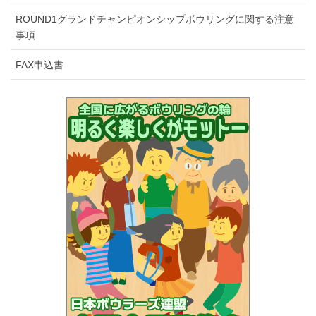
補償もしません。
ROUND1グランドチャンピオンシップボウリングに関する注意
正会員は大会中、持ち込んだボールの『ボール検量証』を携帯
事項
してください。
FAX申込書
一時会員は予選・全国大会では検量を行いませんが、FINALへ
NBF代表として出場する選手は検量を行います。
大会参加者は、スポーツマンとして相応しい服装で来場・投球
してください。
正会員はユニフォームの背中にNBF〇〇（連盟名）と選手氏名
入りのものを着用し、NBFワッペンを胸につけてください。
予選会は部門にかかわらず参加者全員でのレーン抽選を行う予
定です。同一部門の選手と同BOXになるとは限りませんので、
あらかじめご了承ください。
レーン移動については会場の都合により行いませんので予めご
了承ください。
大会中、BOX内での飲食は禁止です。