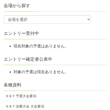
た場合、レギュラー部門35名、シニア部門10名にて受入人数の
会場から探す
調整をします。
FAXにて申し込みの場合は予選会スケジュール表を確認の上、
間違いのないように大会番号を記入してください。オンライン
予選会の場合はさらに参加店舗名を記入してください。
エントリー受付中
会場ごとの申し込み状況はNBF公式サイト
（https://grandchamp.nbfgr.jp/）へ掲載しますので各自でご確認
現在対象の予選はありません。
ください。
予選会当日、会場に到着後、時間になりましたら受付の通過を
エントリー確定者公表中
お願いします。
受付において会員証（正会員・一時会員）を提示し、諸費用
対象の予選は現在ありません。
（参加費、一時会員費等）をお支払いください。
会員証の提示がない場合、正会員であっても一時会員登録費を
各種資料
徴収します。
受領した参加費、一時会員登録費はいかなる場合でも返金しま
ＮＢＦ予選大会要項
せん。
ＮＢＦ決勝大会 大会要項
また、自然災害等により大会を中止した場合、旅費、宿泊費の