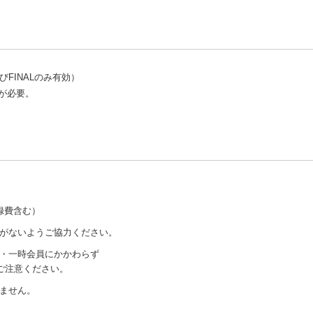
BF会員資格を喪失した場合、出場資格も喪失します。
カ月前に締切となるので申込期限を厳守すること。
で詳細をご確認ください。）
FINALのみ有効）
ます。
が必要。
を設けています。
の調整を行う場合がありますので、必ずホームページのチェックをお願いし
定員15名に対し、レギュラー部門37名、シニア部門10名の申し込みがあった
の調整をします。
を確認の上、間違いのないように大会番号を記入してください。
してください。
録費含む）
randchamp.nbfgr.jp/）へ掲載しますので各自でご確認ください。
がないようご協力ください。
・一時会員にかかわらず
付の通過をお願いします。受付において会員証（正会員・一時会員）を提示
ご注意ください。
ません。
員登録費を徴収します。