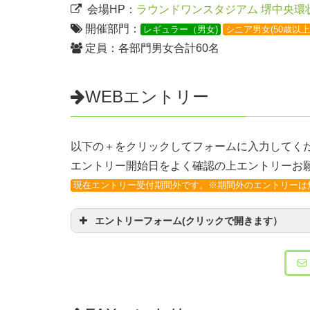
会場HP：
ラウンドワンスタジアム 堺中央環
開催部門：
レギュラー（男女)
シニア男女(50歳以上
定員：各部門男女合計60名
WEBエントリー
以下の＋をクリックしてフォームに入力してく
エントリー開始日をよく確認の上エントリーお
現在エントリー受付期間外です。※期間外のエントリーは
エントリーフォーム(クリックで開きます）
お名前
（必須）
ふりがな
（必須）