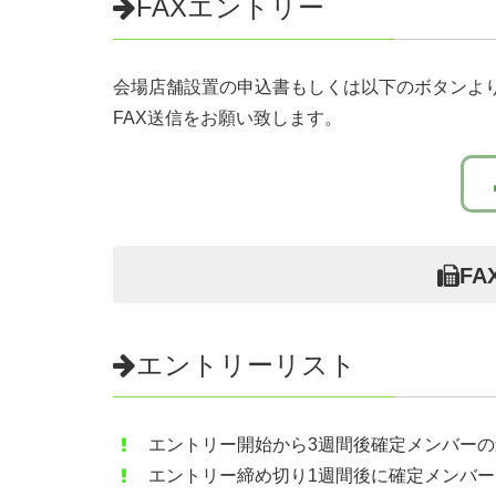
FAXエントリー
年齢
（必須）
会場店舗設置の申込書もしくは以下のボタンより
FAX送信をお願い致します。
生年月日
（必須）(ie等カレンダーが表示しない場合は
性別
（必須）
FA
エントリーリスト
郵便番号
ハイフォン無し7桁（必須）
エントリー開始から3週間後確定メンバー
住所
エントリー締め切り1週間後に確定メンバ