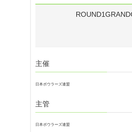
注意事項
ROUND1GRANDC
ROUND1 GRAND CHAMPIONSHIP BOWLING 2020
今大会（予選会・NBF決勝大会・FINAL含む）に
お知らせ、エントリーリスト、キャンセル待ち等は
個人情報は、基本的にこの大会（決勝大会・FINA
実績や画像はメディア用に使用する場合があります
主催
選抜大会の参加にはNBFへの会員登録が必要となる
す。
JBC正会員及び本ROUND1チャンピオンシップボ
日本ボウラーズ連盟
上記
選手はNBF・JBCの開催する予選会に複数回参加
門では参加できません。
主管
複数部門での参加が発覚した場合は、失格となりま
2020年1月1日時点でプロ資格（JPBA・PBA
日本ボウラーズ連盟
きません。