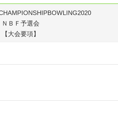
HAMPIONSHIPBOWLING2020
に関する注意事項
ＮＢＦ予選会
関する告知はすべてNBF大会特設ホームページ上で行います。
すべて各自で確認をお願いします。
【大会要項】
Lを含む）の運営の目的のみに使用されますが、氏名、居住地及び当方で取得
。
ので選抜大会へ申し込んだ時点でNBFへの一時会員登録を了承したものとみ
ウリングJBC一時会員となっている選手もNBFの一時会員になることで参加可
注意事項に同意します
（必須）
することが出来ますが、参加部門は一度選択したらそれ以降のは両団体の予選
同意
す。
）を保持している選手は、それ以降に資格を返上したとしても、一時会員登録する