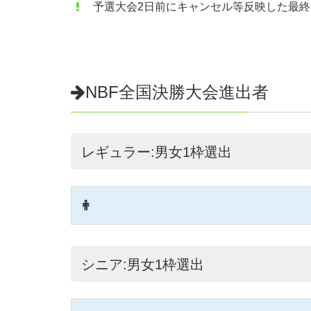
郵便番号入力で自動入力されます（必須）
予選大会2日前にキャンセル等反映した最
TEL
ハイフォン無し（必須）
NBF全国決勝大会進出者
メールアドレス
（必須）
レギュラー:男女1枠選出
NBF会員登録
（必須）
有
無
一時会員
NBF会員番号
会員の方は必ず入力してください。
シニア:男女1枠選出
N