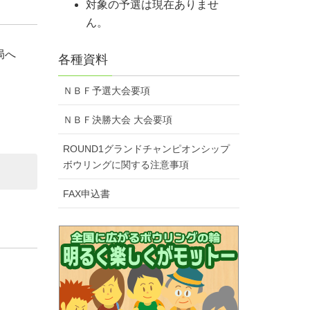
対象の予選は現在ありませ
ん。
局へ
各種資料
ＮＢＦ予選大会要項
ＮＢＦ決勝大会 大会要項
ROUND1グランドチャンピオンシップ
ボウリングに関する注意事項
FAX申込書