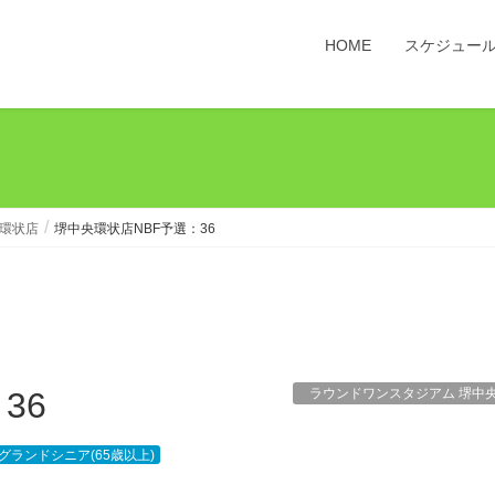
HOME
スケジュー
央環状店
堺中央環状店NBF予選：36
36
ラウンドワンスタジアム 堺中
グランドシニア(65歳以上)