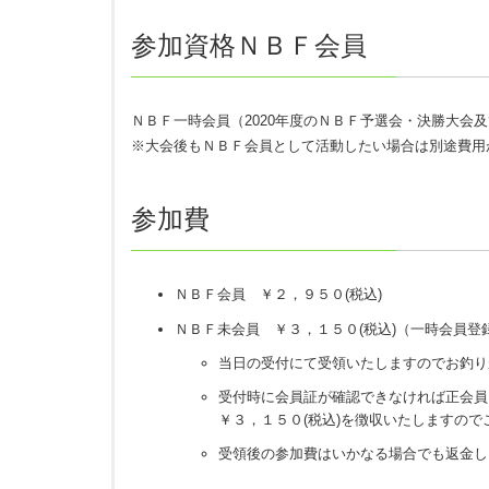
NBF決勝大会・FINALへの出場資格を得た後、N
参加資格ＮＢＦ会員
各予選大会の申込期限は大会2か月前から開始、1
期限前・期限後の申込は無効となります。
（一部予選会に例外がありますので各予選会ページ
ＮＢＦ一時会員（2020年度のＮＢＦ予選会・決勝大会及び
各会場は定員になり次第、申込締切前でも締め切り
※大会後もＮＢＦ会員として活動したい場合は別途費用
予選大会の各会場の参加人数は部門ごとの参加定員
申込締切後、部門毎の偏りがある場合には受入人数
参加費
例）レギュラー部門参加定員30名、シニア部門参加
ギュラー部門35名、シニア部門10名にて受入人数
ＮＢＦ会員 ￥２，９５０
(税込)
FAXにて申し込みの場合は予選会スケジュール表
オンライン予選会の場合はさらに参加店舗名を記入
ＮＢＦ未会員 ￥３，１５０
(税込)
（一時会員登
会場ごとの申し込み状況はNBF公式サイト（https://g
当日の受付にて受領いたしますのでお釣り
受付時に会員証が確認できなければ正会員
予選会当日、会場に到着後、時間になりましたら受
￥３，１５０
(税込)
を徴収いたしますので
用（参加費、一時会員費等）をお支払いください。
受領後の参加費はいかなる場合でも返金し
会員証の提示がない場合、正会員であっても一時会