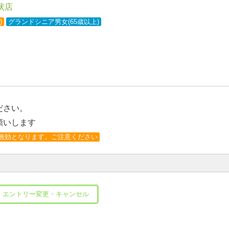
状店
)
グランドシニア男女(65歳以上)
ださい。
願いします
無効となります。ご注意ください
エントリー変更・キャンセル