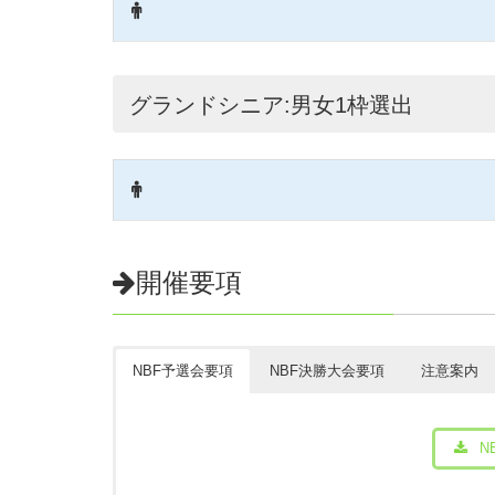
NBF一時会員番号
一事会員の方はこちら入力してく
グランドシニア:男女1枠選出
←前半の数字
←後半の数字
開催要項
エントリー大会番号
ご確認ください
36:堺中央環状店2020/5/13(水)
NBF予選会要項
NBF決勝大会要項
注意案内
参加部門
（必須）
N