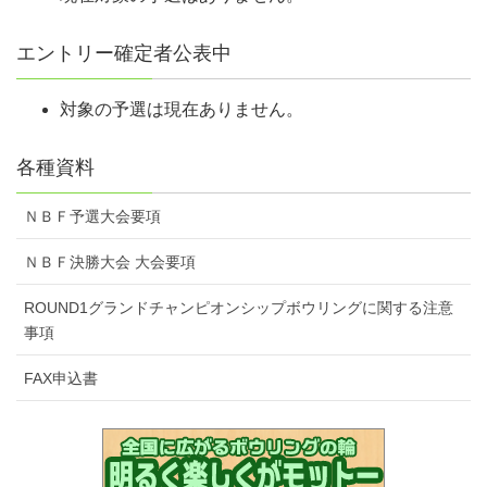
ください。
予選会当日、会場に到着後、時間になりましたら受付の通過を
エントリー確定者公表中
お願いします。
受付において会員証（正会員・一時会員）を提示し、諸費用
対象の予選は現在ありません。
（参加費、一時会員費等）をお支払いください。
会員証の提示がない場合、正会員であっても一時会員登録費を
各種資料
徴収します。
受領した参加費、一時会員登録費はいかなる場合でも返金しま
ＮＢＦ予選大会要項
せん。
ＮＢＦ決勝大会 大会要項
また、自然災害等により大会を中止した場合、旅費、宿泊費の
補償もしません。
ROUND1グランドチャンピオンシップボウリングに関する注意
正会員は大会中、持ち込んだボールの『ボール検量証』を携帯
事項
してください。
FAX申込書
一時会員は予選・全国大会では検量を行いませんが、FINALへ
NBF代表として出場する選手は検量を行います。
大会参加者は、スポーツマンとして相応しい服装で来場・投球
してください。