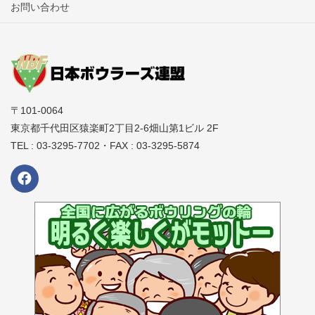
お問い合わせ
競技中のボールの損傷については一切の責任を負いません。
大会中の貴重品、所持品の管理は各自でお願いします。
盗難等のトラブルが発生しても一切の責任は負いません。
会場への宅配便の利用は、開催センターに保管場所が無い為お
控えください。
〒101-0064
大会当日、宅配便の集荷はありません。
東京都千代田区猿楽町2丁目2-6畑山第1ビル 2F
宅配便を利用する場合、近くのコンビニや集配所への持込の
TEL : 03-3295-7702・FAX : 03-3295-5874
上、各自で対応をお願いします。
駐車場の利用時間、利用料金は会場ごとに異なります。
各店舗のホームページ等でご確認ください。収容台数には限り
があり、満車の場合は近隣の駐車場をご利用ください。
すべての会場で競技中は禁煙となります。
競技前後における喫煙は必ず指定の喫煙場所にてお願いしま
す。
選抜通過者はその日のうちに全国大会の参加費用をお支払いい