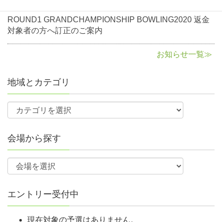
2020年8月3日
お知らせ
確認ください。）
NBF会員（一時会員含む）で各予選大会通過者
ROUND1 GRANDCHAMPIONSHIP BOWLING2020 返金
対象者の方へ訂正のご案内
各会場は定員になり次第、申込締切前でも締め切ります。
参加費
予選大会の各会場の参加人数は部門ごとの参加定員を設けてい
お知らせ一覧≫
ます。
申込締切後、部門毎の偏りがある場合には受入人数の調整を行
地域とカテゴリ
う場合がありますので、必ずホームページのチェックをお願い
します。
例）レギュラー部門参加定員30名、シニア部門参加定員15名に
対し、レギュラー部門37名、シニア部門10名の申し込みがあっ
た場合、レギュラー部門35名、シニア部門10名にて受入人数の
会場から探す
調整をします。
FAXにて申し込みの場合は予選会スケジュール表を確認の上、
間違いのないように大会番号を記入してください。オンライン
予選会の場合はさらに参加店舗名を記入してください。
エントリー受付中
会場ごとの申し込み状況はNBF公式サイト
（https://grandchamp.nbfgr.jp/）へ掲載しますので各自でご確認
現在対象の予選はありません。