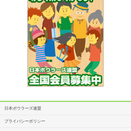
正会員はユニフォームの背中にNBF〇〇（連盟名）と選手氏名
入りのものを着用し、NBFワッペンを胸につけてください。
予選会は部門にかかわらず参加者全員でのレーン抽選を行う予
定です。同一部門の選手と同BOXになるとは限りませんので、
あらかじめご了承ください。
レーン移動については会場の都合により行いませんので予めご
了承ください。
大会中、BOX内での飲食は禁止です。
申込後、参加を辞退される場合はどの大会でも必ず連絡をお願
いします。
大会専用ホームページのキャンセル・変更メールフォームか電
話にてご連絡をお願いいたします。
連絡先：日本ボウラーズ連盟（NBF）
：03-3295-7702
日本ボウラーズ連盟
各会場へのボールの持ち込みはボールバッグ2個以内及びボール
プライバシーポリシー
6個以内に制限いたします。