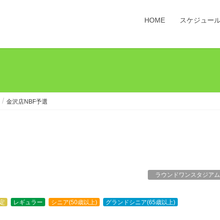
HOME
スケジュー
金沢店NBF予選
ラウンドワンスタジアム
定
レギュラー
シニア(50歳以上)
グランドシニア(65歳以上)