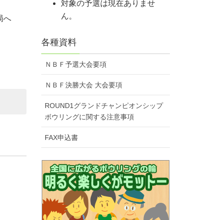
対象の予選は現在ありませ
ん。
局へ
各種資料
ＮＢＦ予選大会要項
ＮＢＦ決勝大会 大会要項
ROUND1グランドチャンピオンシップ
ボウリングに関する注意事項
FAX申込書