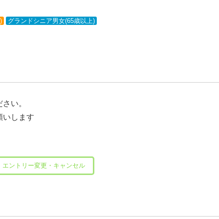
)
グランドシニア男女(65歳以上)
ださい。
願いします
エントリー変更・キャンセル