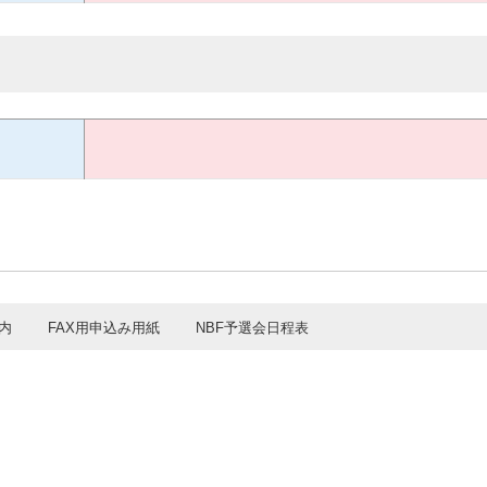
内
FAX用申込み用紙
NBF予選会日程表