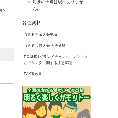
対象の予選は現在ありませ
ん。
局へ
各種資料
ＮＢＦ予選大会要項
ＮＢＦ決勝大会 大会要項
ROUND1グランドチャンピオンシップ
ボウリングに関する注意事項
FAX申込書