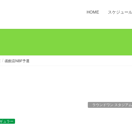
HOME
スケジュー
店
函館店NBF予選
ラウンドワン スタジアム
ギュラー