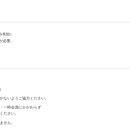
み有効）
が必要。
）
がないようご協力ください。
・一時会員にかかわらず
ください。
ません。