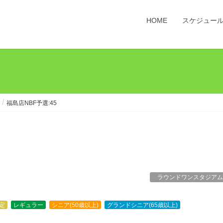
HOME
スケジュー
福島店NBF予選:45
ラウンドワンスタジアム
定
レギュラー
シニア(50歳以上)
グランドシニア(65歳以上)