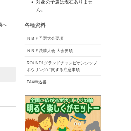
対象の予選は現在ありませ
ん。
局へ
各種資料
ＮＢＦ予選大会要項
ＮＢＦ決勝大会 大会要項
ROUND1グランドチャンピオンシップ
ボウリングに関する注意事項
FAX申込書