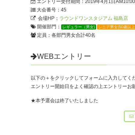
エントリー受付期間：2019年4月1日AM10:00-2
大会番号：45
会場HP：
ラウンドワンスタジアム 福島店
開催部門：
レギュラー（男女)
シニア男女(50歳以上
定員：各部門男女合計40名
WEBエントリー
以下の＋をクリックしてフォームに入力してく
エントリー開始日をよく確認の上エントリーお
★本予選会は終了いたしました