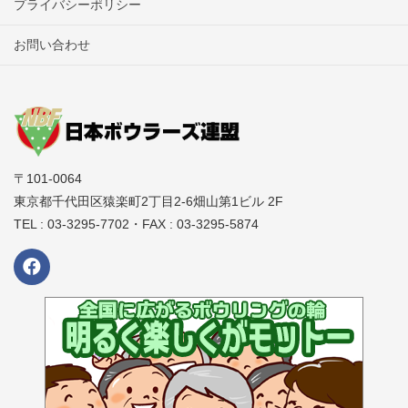
のトラブルが発生しても一切の責任は負いません。
プライバシーポリシー
グランドシニア部門6名
会場への宅配便の利用は、開催センターに保管場所が無い為お
お問い合わせ
控えください。
3回戦
大会当日、宅配便の集荷はありません。宅配便を利用する場
合、近くのコンビニや集配所への持込の上、各自で対応をお願
レギュラー部門8名
いします。
シニア部門上位より最終順位とする。
駐車場の利用時間、利用料金は会場ごとに異なります。各店舗
グランドシニア部門上位より最終順位とする。
〒101-0064
のホームページ等でご確認ください。収容台数には限りがあ
東京都千代田区猿楽町2丁目2-6畑山第1ビル 2F
り、満車の場合は近隣の駐車場をご利用ください。
4回戦
TEL : 03-3295-7702・FAX : 03-3295-5874
すべての会場で競技中は禁煙となります。競技前後における喫
レギュラー部門上位より最終順位とする。
煙は必ず指定の喫煙場所にてお願いします。
決勝にて同ピンの場合は予選上位選手が上位となる。
予選通過者はその日のうちに決勝大会の参加費用をお支払いい
各回戦は0スタートとする。
ただきますのであらかじめ、ご了承ください。
各予選会後に決勝大会出場選手が辞退されたり、予選会実施部
上位大会進出選手
門に申込が 無かった場合は同ブロック内の予選会の決勝大会出
場選手を除く、成績上位者 より補充を行います。（各ブロック