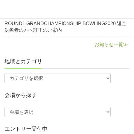
各会場は定員になり次第、申込締切前でも締め切ります。
NBF会員（一時会員含む）で各予選大会通過者
2020年8月3日
お知らせ
予選大会の各会場の参加人数は部門ごとの参加定員を設けてい
ROUND1 GRANDCHAMPIONSHIP BOWLING2020 返金
ます。
参加費
対象者の方へ訂正のご案内
申込締切後、部門毎の偏りがある場合には受入人数の調整を行
う場合がありますので、必ずホームページのチェックをお願い
お知らせ一覧≫
¥5,000予選会時に徴収予定
します。
例）レギュラー部門参加定員30名、シニア部門参加定員15名に
地域とカテゴリ
対し、レギュラー部門37名、シニア部門10名の申し込みがあっ
競技方法
た場合、レギュラー部門35名、シニア部門10名にて受入人数の
調整をします。
部門別、男女別、ｼﾝｸﾞﾙｽ戦、ｱﾒﾘｶ方式、ｽｸﾗｯﾁ戦で1Gレーン移動を行
予選会スケジュール表を確認の上、間違いのないように大会番
ないます。
会場から探す
号を記入してください。
会場ごとの申し込み状況はNBF公式サイト
部門
（https://grandchamp.nbfgr.jp/）へ掲載しますので各自でご確認
ください。
レギュラーの部
エントリー受付中
予選会当日、会場に到着後、時間になりましたら受付の通過を