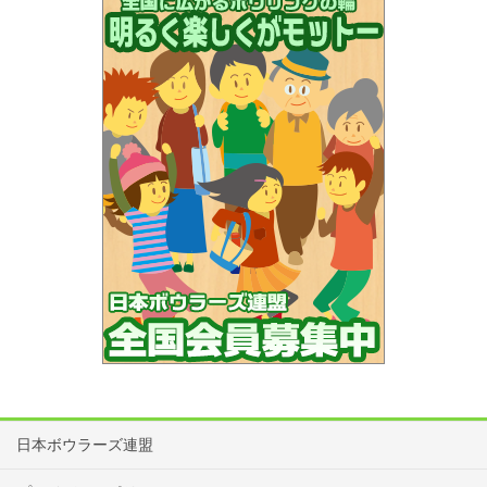
④4ゲーム目の9・10フレームのスコア上位選手
定です。
同一部門の選手と同BOXになるとは限りませんので、あらかじ
決勝
めご了承ください。
レーン移動については会場の都合により行いませんので予めご
0スタートにてレギュラー部門は4回戦、シニア・グランドシニア部門
了承ください。
は3回戦にて行う。
それぞれの回戦でスコア上位が下記の人数で次の回戦へ進出する。
大会中、BOX内での飲食は禁止です。
申込後、参加を辞退される場合はどの大会でも必ず連絡をお願
1回戦
いします。
大会専用ホームページのキャンセル・変更メールフォームか電
レギュラー部門20名
話にてご連絡をお願いいたします。
シニア部門15名
連絡先：日本ボウラーズ連盟（NBF）
：03-3295-7702
グランドシニア部門15名
各会場へのボールの持ち込みはボールバッグ2個以内及びボール
6個以内に制限いたします。
2回戦
競技中のボールの損傷については一切の責任を負いません。
日本ボウラーズ連盟
レギュラー部門15名
大会中の貴重品、所持品の管理は各自でお願いします。盗難等
シニア部門8名