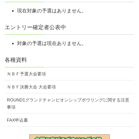
シニアの部（50歳以上）
お願いします。受付において会員証（正会員・一時会員）を提
現在対象の予選はありません。
グランドシニアの部【65歳以上）
示し、諸費用（参加費、一時会員費等）をお支払いください。
会員証の提示がない場合、正会員であっても一時会員登録費を
年齢区分が若い部門への参加は可とする。
徴収します。
エントリー確定者公表中
例)65歳以上がレギュラーの部に参加できる。
※年齢は2019年1月1日時点のものとする。
受領した参加費、一時会員登録費はいかなる場合でも返金しま
対象の予選は現在ありません。
せん。また、自然災害等により大会を中止した場合、旅費、宿
泊費の補償もしません。
予選レギュラー部門
各種資料
正会員は大会中、持ち込んだボールの『ボール検量証』を携帯
4Gを投球し、トータルピンにて男女各30名が決勝戦へ進出する
してください。
ＮＢＦ予選大会要項
一時会員は予選・決勝大会では検量を行いませんが、FINALへ
シニア部門・グランドシニア部門
NBF代表として出場する選手は一時検量証を発行いたします。
ＮＢＦ決勝大会 大会要項
大会参加者は、スポーツマンとして相応しい服装で来場・投球
4Gを投球し、トータルピンにて各部門男女各20名が決勝戦へ進出する
ROUND1グランドチャンピオンシップボウリングに関する注意
してください。
事項
同ピン裁定は下記の順で決定する。
正会員はユニフォームの背中にNBF〇〇（連盟名）と選手氏名
①ゲームローハイの少ない選手
FAX申込書
入りのものを着用し、NBFワッペンを胸につけてください。
②4ゲームでのストライク数の上位選手
③4ゲームのスペア数の上位選手
予選会は部門にかかわらず参加者全員でのレーン抽選を行う予