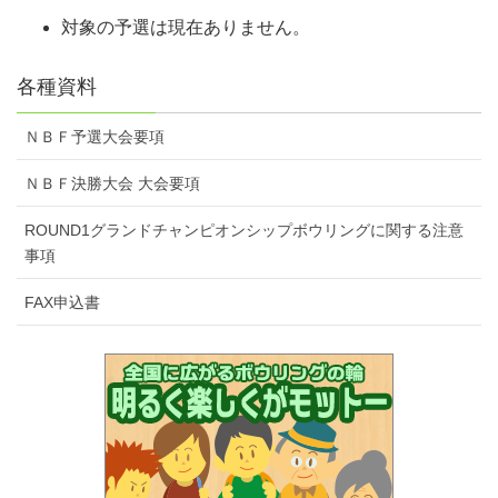
※年齢は2019年1月1日時点のものとする。
受領した参加費、一時会員登録費はいかなる場合でも返金しま
対象の予選は現在ありません。
せん。また、自然災害等により大会を中止した場合、旅費、宿
泊費の補償もしません。
予選レギュラー部門
各種資料
正会員は大会中、持ち込んだボールの『ボール検量証』を携帯
4Gを投球し、トータルピンにて男女各30名が決勝戦へ進出する
してください。
ＮＢＦ予選大会要項
一時会員は予選・決勝大会では検量を行いませんが、FINALへ
シニア部門・グランドシニア部門
NBF代表として出場する選手は一時検量証を発行いたします。
ＮＢＦ決勝大会 大会要項
大会参加者は、スポーツマンとして相応しい服装で来場・投球
4Gを投球し、トータルピンにて各部門男女各20名が決勝戦へ進出する
ROUND1グランドチャンピオンシップボウリングに関する注意
してください。
事項
同ピン裁定は下記の順で決定する。
正会員はユニフォームの背中にNBF〇〇（連盟名）と選手氏名
①ゲームローハイの少ない選手
FAX申込書
入りのものを着用し、NBFワッペンを胸につけてください。
②4ゲームでのストライク数の上位選手
③4ゲームのスペア数の上位選手
予選会は部門にかかわらず参加者全員でのレーン抽選を行う予
④4ゲーム目の9・10フレームのスコア上位選手
定です。
同一部門の選手と同BOXになるとは限りませんので、あらかじ
決勝
めご了承ください。
レーン移動については会場の都合により行いませんので予めご
0スタートにてレギュラー部門は4回戦、シニア・グランドシニア部門