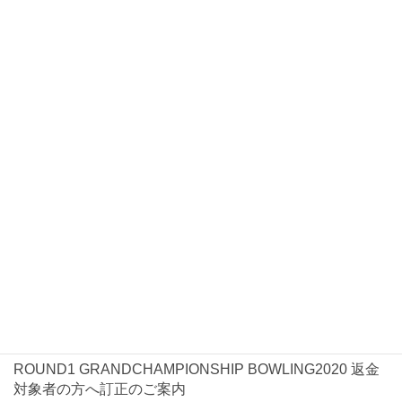
日時
とで参加可能です。
選手はNBF・JBCの開催する予選会に複数回参加することが出
2019年10月4日(金)・5日（土）
来ますが、参加部門は一度選択したらそれ以降のは両団体の予
選会に他部門では参加できません。
複数部門での参加が発覚した場合は、失格となります。
会場
お知らせ
2019年1月1日時点でプロ資格（JPBA・PBA）を保持している
選手は、それ以降に資格を返上したとしても、一時会員登録す
ROUND1南砂店（40L）
2021年1月7日
お知らせ
ることはできません。
〒136-0076
ROUND1 GRANDCHAMPIONSHIP BOWLING2021大会
NBF決勝大会・FINALへの出場資格を得た後、NBF会員資格を
東京都江東区南砂6-7-15
開催について
喪失した場合、出場資格も喪失する。
：03-5617-6911
各予選大会の申込期限は大会2か月前から開始、1カ月前に締切
2020年10月5日
お知らせ
となるので申込期限を厳守すること。期限前・期限後の申込は
参加資格
ROUND1 GRANDCHAMPIONSHIP BOWLING2020返金
無効となります。
に関して
各会場は定員になり次第、申込締切前でも締め切ります。
NBF会員（一時会員含む）で各予選大会通過者
2020年8月3日
お知らせ
予選大会の各会場の参加人数は部門ごとの参加定員を設けてい
ROUND1 GRANDCHAMPIONSHIP BOWLING2020 返金
ます。
参加費
対象者の方へ訂正のご案内