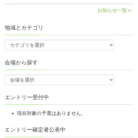
申込締切後、部門毎の偏りがある場合には受入人数の調整を行
う場合がありますので、必ずホームページのチェックをお願い
お知らせ一覧≫
¥5,000予選会時に徴収予定
します。
例）レギュラー部門参加定員30名、シニア部門参加定員15名に
地域とカテゴリ
対し、レギュラー部門37名、シニア部門10名の申し込みがあっ
競技方法
た場合、レギュラー部門35名、シニア部門10名にて受入人数の
調整をします。
部門別、男女別、ｼﾝｸﾞﾙｽ戦、ｱﾒﾘｶ方式、ｽｸﾗｯﾁ戦で1Gレーン移動を行
予選会スケジュール表を確認の上、間違いのないように大会番
ないます。
会場から探す
号を記入してください。
会場ごとの申し込み状況はNBF公式サイト
部門
（https://grandchamp.nbfgr.jp/）へ掲載しますので各自でご確認
ください。
レギュラーの部
エントリー受付中
予選会当日、会場に到着後、時間になりましたら受付の通過を
シニアの部（50歳以上）
お願いします。受付において会員証（正会員・一時会員）を提
現在対象の予選はありません。
グランドシニアの部【65歳以上）
示し、諸費用（参加費、一時会員費等）をお支払いください。
会員証の提示がない場合、正会員であっても一時会員登録費を
年齢区分が若い部門への参加は可とする。
徴収します。
エントリー確定者公表中
例)65歳以上がレギュラーの部に参加できる。