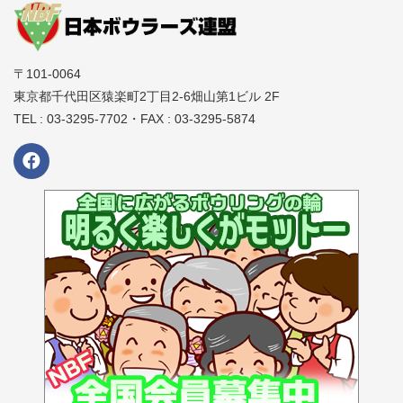
合、近くのコンビニや集配所への持込の上、各自で対応をお願
レギュラー部門8名
いします。
シニア部門上位より最終順位とする。
駐車場の利用時間、利用料金は会場ごとに異なります。各店舗
グランドシニア部門上位より最終順位とする。
〒101-0064
のホームページ等でご確認ください。収容台数には限りがあ
東京都千代田区猿楽町2丁目2-6畑山第1ビル 2F
り、満車の場合は近隣の駐車場をご利用ください。
4回戦
TEL : 03-3295-7702・FAX : 03-3295-5874
すべての会場で競技中は禁煙となります。競技前後における喫
レギュラー部門上位より最終順位とする。
煙は必ず指定の喫煙場所にてお願いします。
決勝にて同ピンの場合は予選上位選手が上位となる。
予選通過者はその日のうちに決勝大会の参加費用をお支払いい
各回戦は0スタートとする。
ただきますのであらかじめ、ご了承ください。
各予選会後に決勝大会出場選手が辞退されたり、予選会実施部
上位大会進出選手
門に申込が 無かった場合は同ブロック内の予選会の決勝大会出
場選手を除く、成績上位者 より補充を行います。（各ブロック
の構成都道府県は下記の通り。）
部門ごとに下記の人数が11月9日にROUND1南砂店にて開催される
同ブロック内でも補充できない場合は全国にから補充を行いま
ROUND1GRANDCHAMPIONSHIPBOWLING2019FINALへ進出する。
す。
ただし、決勝大会開催の1か月以内の出場辞退者に関しては全国
レギュラー部門男女各8名
より補充を行います。