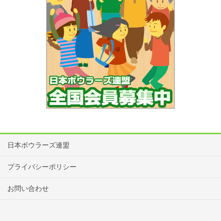
了承ください。
は3回戦にて行う。
それぞれの回戦でスコア上位が下記の人数で次の回戦へ進出する。
大会中、BOX内での飲食は禁止です。
申込後、参加を辞退される場合はどの大会でも必ず連絡をお願
1回戦
いします。
大会専用ホームページのキャンセル・変更メールフォームか電
レギュラー部門20名
話にてご連絡をお願いいたします。
シニア部門15名
連絡先：日本ボウラーズ連盟（NBF）
：03-3295-7702
グランドシニア部門15名
各会場へのボールの持ち込みはボールバッグ2個以内及びボール
6個以内に制限いたします。
2回戦
競技中のボールの損傷については一切の責任を負いません。
日本ボウラーズ連盟
レギュラー部門15名
大会中の貴重品、所持品の管理は各自でお願いします。盗難等
シニア部門8名
のトラブルが発生しても一切の責任は負いません。
プライバシーポリシー
グランドシニア部門6名
会場への宅配便の利用は、開催センターに保管場所が無い為お
お問い合わせ
控えください。
3回戦
大会当日、宅配便の集荷はありません。宅配便を利用する場