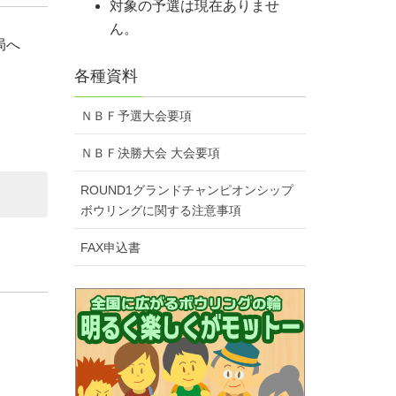
対象の予選は現在ありませ
ん。
局へ
各種資料
ＮＢＦ予選大会要項
ＮＢＦ決勝大会 大会要項
ROUND1グランドチャンピオンシップ
ボウリングに関する注意事項
FAX申込書