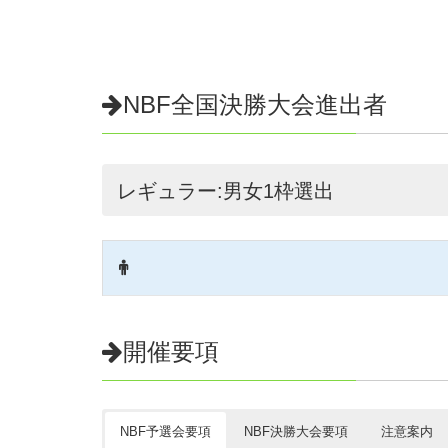
TEL
ハイフォン無し（必須）
NBF全国決勝大会進出者
メールアドレス
（必須）
レギュラー:男女1枠選出
NBF会員登録
（必須）
有
無
一時会員
NBF会員番号
会員の方は必ず入力してください。
開催要項
N
NBF予選会要項
NBF決勝大会要項
注意案内
NBF一時会員番号
一事会員の方はこちら入力してく