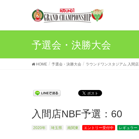
予選会・決勝大会
HOME
予選会・決勝大会
ラウンドワンスタジアム 入間店
入間店NBF予選：60
2020年
埼玉県
南関東
エントリー受付中
レギュラー