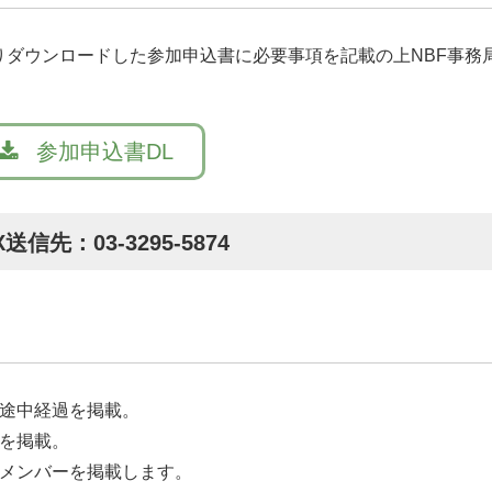
ダウンロードした参加申込書に必要事項を記載の上NBF事務
yy-mm-ddの形でハイフン区切りで入力願います）
参加申込書DL
X送信先：03-3295-5874
の途中経過を掲載。
ーを掲載。
終メンバーを掲載します。