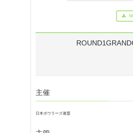
N
←前半の数字
ROUND1GRANDC
←後半の数字
エントリー大会番号
ご確認ください
60:入間店2020/6/20(土)
主催
参加部門
（必須）
日本ボウラーズ連盟
注意事項