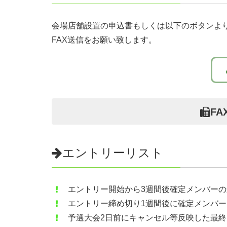
年齢
（必須）
会場店舗設置の申込書もしくは以下のボタンより
FAX送信をお願い致します。
生年月日
（必須）(ie等カレンダーが表示しない場合は
性別
（必須）
FA
エントリーリスト
郵便番号
ハイフォン無し7桁（必須）
エントリー開始から3週間後確定メンバー
住所
エントリー締め切り1週間後に確定メンバ
郵便番号入力で自動入力されます（必須）
予選大会2日前にキャンセル等反映した最