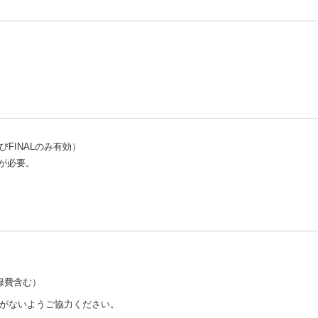
に関する注意事項
関する告知はすべてNBF大会特設ホームページ上で行います。
すべて各自で確認をお願いします。
Lを含む）の運営の目的のみに使用されますが、氏名、居住地及び当方で取得
。
ので選抜大会へ申し込んだ時点でNBFへの一時会員登録を了承したものとみ
FINALのみ有効）
が必要。
ウリングJBC一時会員となっている選手もNBFの一時会員になることで参加可
注意事項に同意します
（必須）
することが出来ますが、参加部門は一度選択したらそれ以降のは両団体の予選
同意
す。
）を保持している選手は、それ以降に資格を返上したとしても、一時会員登録する
録費含む）
BF会員資格を喪失した場合、出場資格も喪失します。
がないようご協力ください。