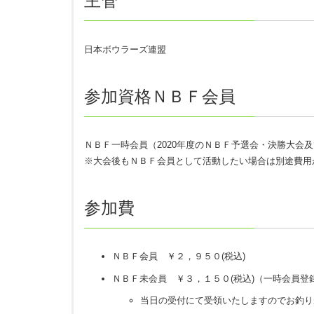
主管
ROUND1 GRAND CHAMPIONSHIP BOWLING 2020
今大会（予選会・NBF決勝大会・FINAL含む）に
日本ボウラーズ連盟
お知らせ、エントリーリスト、キャンセル待ち等は
個人情報は、基本的にこの大会（決勝大会・FINA
参加資格ＮＢＦ会員
実績や画像はメディア用に使用する場合があります
選抜大会の参加にはNBFへの会員登録が必要となる
ＮＢＦ一時会員（2020年度のＮＢＦ予選会・決勝大会及び
す。
※大会後もＮＢＦ会員として活動したい場合は別途費用
JBC正会員及び本ROUND1チャンピオンシップボ
上記
参加費
選手はNBF・JBCの開催する予選会に複数回参加
門では参加できません。
複数部門での参加が発覚した場合は、失格となりま
ＮＢＦ会員 ￥２，９５０
(税込)
2020年1月1日時点でプロ資格（JPBA・PBA
ＮＢＦ未会員 ￥３，１５０
(税込)
（一時会員登
きません。
NBF決勝大会・FINALへの出場資格を得た後、N
当日の受付にて受領いたしますのでお釣り