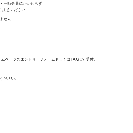
・一時会員にかかわらず
カ月前に締切となるので申込期限を厳守すること。
ご注意ください。
で詳細をご確認ください。）
ません。
ます。
を設けています。
の調整を行う場合がありますので、必ずホームページのチェックをお願いし
定員15名に対し、レギュラー部門37名、シニア部門10名の申し込みがあった
ホームページのエントリーフォームもしくはFAXにて受付。
の調整をします。
を確認の上、間違いのないように大会番号を記入してください。
ください。
してください。
randchamp.nbfgr.jp/）へ掲載しますので各自でご確認ください。
付の通過をお願いします。受付において会員証（正会員・一時会員）を提示
員登録費を徴収します。
も返金しません。