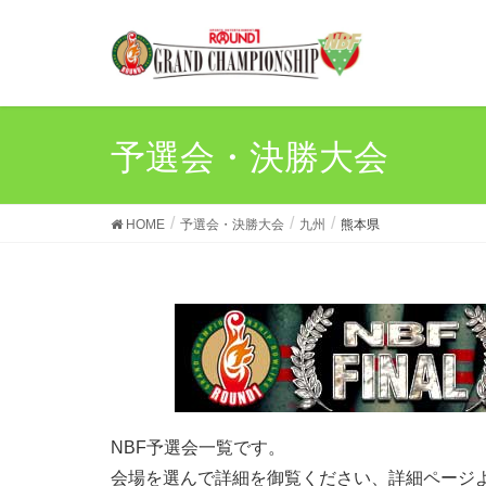
予選会・決勝大会
HOME
予選会・決勝大会
九州
熊本県
NBF予選会一覧です。
会場を選んで詳細を御覧ください、詳細ページ